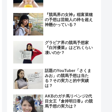
『競馬界の女神』稲富菜穂
の予想は芸能人の枠を超え
神懸かっている？
グラビア界の競馬予想家
『白河優菜』はどれくらい
凄いのか？
話題のYouTuber「さくま
みお」の競馬予想は当た
る？その実力と的中実績
は？
AKBのガチ馬リベンジ2代
目女王『倉持明日香』の競
馬予想の実力は？