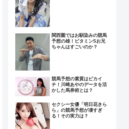
関西圏ではお馴染みの競馬
予想の雄！ビタミンSお兄
ちゃんはすごいのか？
競馬予想の素質はピカイ
チ！川崎あやのデータを活
かした馬券術とは？
セクシー女優「明日花きら
ら」の競馬予想が凄すぎ
る！その実力は？