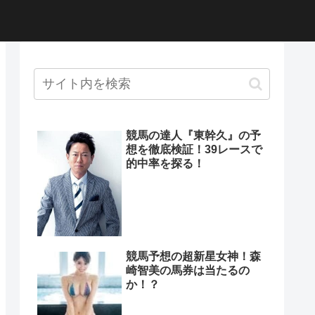
競馬の達人『東幹久』の予
想を徹底検証！39レースで
的中率を探る！
競馬予想の超新星女神！森
崎智美の馬券は当たるの
か！？