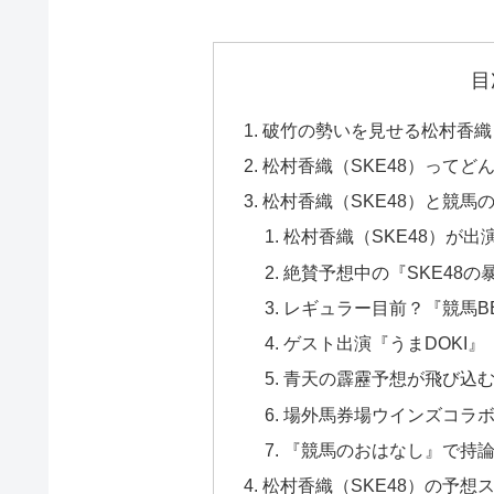
目
破竹の勢いを見せる松村香織
松村香織（SKE48）ってど
松村香織（SKE48）と競馬
松村香織（SKE48）が
絶賛予想中の『SKE48の
レギュラー目前？『競馬BE
ゲスト出演『うまDOKI』
青天の霹靂予想が飛び込むtwi
場外馬券場ウインズコラ
『競馬のおはなし』で持
松村香織（SKE48）の予想