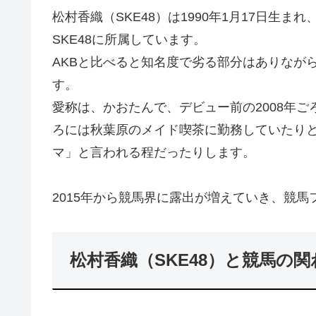
松村香織（SKE48）は1990年1月17日生
SKE48に所属しています。
AKBと比べると知名度で劣る部分はありなが
す。
愛称は、かおたんで、デビュー前の2008年ご
ろには秋葉原のメイド喫茶に勤務していたり
マ」と言われる程だったりします。
2015年から競馬界に露出が増えていき、競
松村香織（SKE48）と競馬の関