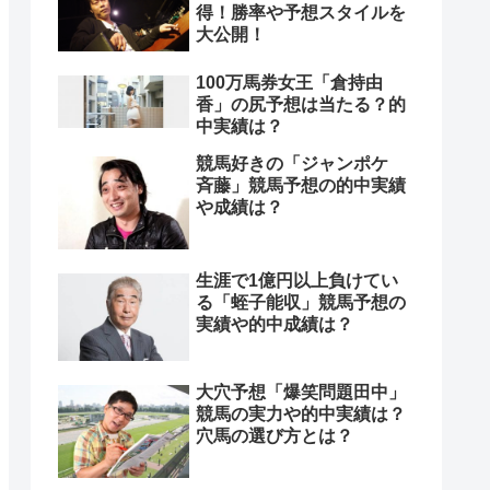
得！勝率や予想スタイルを
大公開！
100万馬券女王「倉持由
香」の尻予想は当たる？的
中実績は？
競馬好きの「ジャンポケ
斉藤」競馬予想の的中実績
や成績は？
生涯で1億円以上負けてい
る「蛭子能収」競馬予想の
実績や的中成績は？
大穴予想「爆笑問題田中」
競馬の実力や的中実績は？
穴馬の選び方とは？